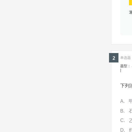
2
单选题 ·
题型：
|
下列
A
B
C
D