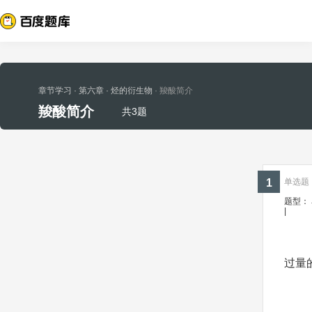
章节学习
· 第六章
· 烃的衍生物
· 羧酸简介
羧酸简介
共3题
1
单选题 ·
题型：
|
过量