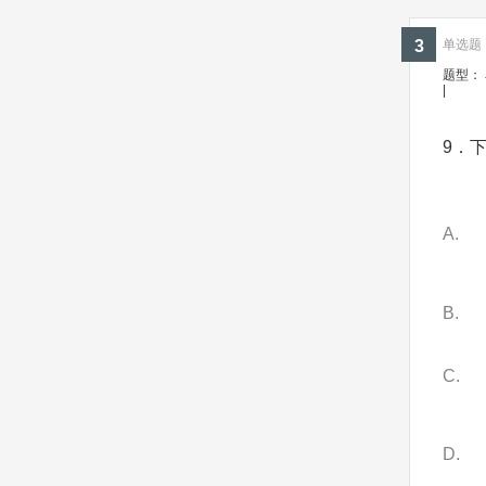
3
单选题 ·
题型：
|
9．
A
B
C
D