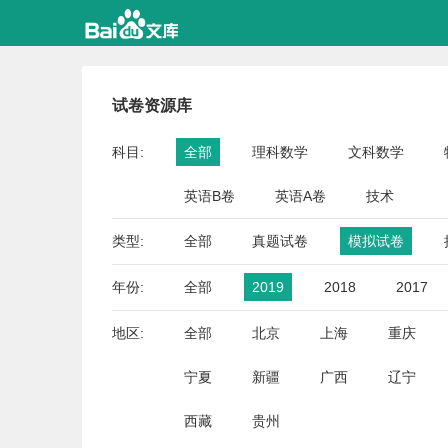
试卷资源库
科目:
全部
理科数学
文科数学
英语B卷
英语A卷
技术
类型:
全部
真题试卷
模拟试卷
年份:
全部
2019
2018
2017
地区:
全部
北京
上海
重庆
宁夏
新疆
广西
辽宁
西藏
贵州