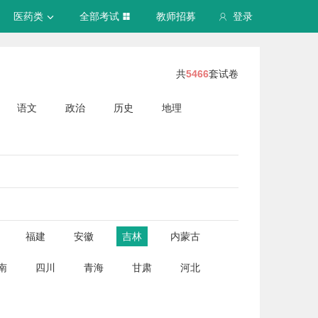
医药类
全部考试
教师招募
登录
共
5466
套试卷
语文
政治
历史
地理
福建
安徽
吉林
内蒙古
南
四川
青海
甘肃
河北