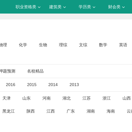
职业资格类
建筑类
学历类
财会类
物理
化学
生物
理综
文综
数学
英语
押题预测
名校精品
2016
2015
2014
2013
天津
山东
河南
湖北
江苏
浙江
山西
黑龙江
陕西
江西
广东
湖南
海南
云