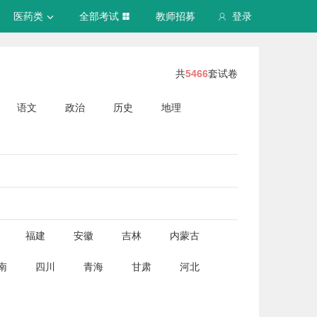
医药类
全部考试
教师招募
登录
共
5466
套试卷
语文
政治
历史
地理
福建
安徽
吉林
内蒙古
南
四川
青海
甘肃
河北