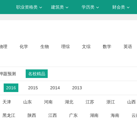
职业资格类
建筑类
学历类
财会类
物理
化学
生物
理综
文综
数学
英语
押题预测
名校精品
2016
2015
2014
2013
天津
山东
河南
湖北
江苏
浙江
山西
黑龙江
陕西
江西
广东
湖南
海南
云