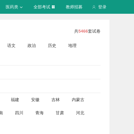
医药类
全部考试
教师招募
登录
共
5466
套试卷
语文
政治
历史
地理
福建
安徽
吉林
内蒙古
南
四川
青海
甘肃
河北