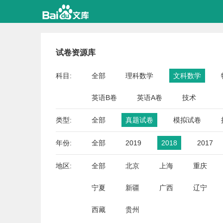
试卷资源库
科目:
全部
理科数学
文科数学
英语B卷
英语A卷
技术
类型:
全部
真题试卷
模拟试卷
年份:
全部
2019
2018
2017
地区:
全部
北京
上海
重庆
宁夏
新疆
广西
辽宁
西藏
贵州