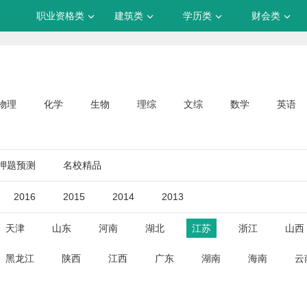
职业资格类
建筑类
学历类
财会类
物理
化学
生物
理综
文综
数学
英语
押题预测
名校精品
2016
2015
2014
2013
天津
山东
河南
湖北
江苏
浙江
山西
黑龙江
陕西
江西
广东
湖南
海南
云