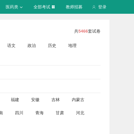
医药类
全部考试
教师招募
登录
共
5466
套试卷
语文
政治
历史
地理
福建
安徽
吉林
内蒙古
南
四川
青海
甘肃
河北