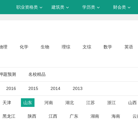
职业资格类
建筑类
学历类
财会类
物理
化学
生物
理综
文综
数学
英语
押题预测
名校精品
2016
2015
2014
2013
天津
山东
河南
湖北
江苏
浙江
山西
黑龙江
陕西
江西
广东
湖南
海南
云