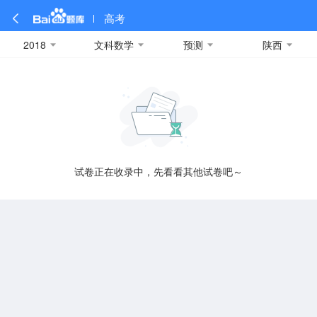
高考
2018
文科数学
预测
陕西
全部
全部
全部
全部
理科数学
真题卷
2019
文科数学
模拟卷
2018
预测卷
2017
物理
A
名校卷
2016
化学
2015
生物
2014
理综
2013
文综
安徽
数学
英语
语文
政治
B
试卷正在收录中，先看看其他试卷吧～
历史
地理
英语B卷
英语A卷
北京
技术
C
重庆
F
福建