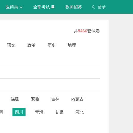
医药类
全部考试
教师招募
登录
共
5466
套试卷
语文
政治
历史
地理
福建
安徽
吉林
内蒙古
南
四川
青海
甘肃
河北