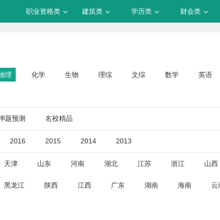
职业资格类
建筑类
学历类
财会类
物理
化学
生物
理综
文综
数学
英语
押题预测
名校精品
2016
2015
2014
2013
天津
山东
河南
湖北
江苏
浙江
山西
黑龙江
陕西
江西
广东
湖南
海南
云