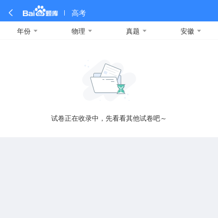
高考
年份
物理
真题
安徽
全部
全部
全部
全部
理科数学
真题卷
2019
文科数学
模拟卷
2018
预测卷
2017
物理
A
名校卷
2016
化学
2015
生物
2014
理综
2013
文综
安徽
数学
英语
语文
政治
B
试卷正在收录中，先看看其他试卷吧～
历史
地理
英语B卷
英语A卷
北京
技术
C
重庆
F
福建