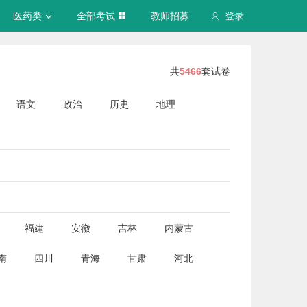
医药类
全部考试
教师招募
登录
共
5466
套试卷
语文
政治
历史
地理
福建
安徽
吉林
内蒙古
南
四川
青海
甘肃
河北