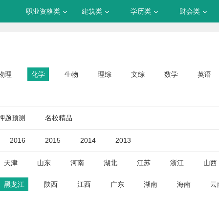
职业资格类
建筑类
学历类
财会类
物理
化学
生物
理综
文综
数学
英语
押题预测
名校精品
2016
2015
2014
2013
天津
山东
河南
湖北
江苏
浙江
山西
黑龙江
陕西
江西
广东
湖南
海南
云