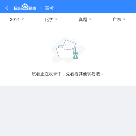
高考
2014
化学
真题
广东
全部
全部
全部
全部
理科数学
真题卷
2019
文科数学
模拟卷
2018
预测卷
2017
物理
A
名校卷
2016
化学
2015
生物
2014
理综
2013
文综
安徽
数学
英语
语文
政治
B
试卷正在收录中，先看看其他试卷吧～
历史
地理
英语B卷
英语A卷
北京
技术
C
重庆
F
福建