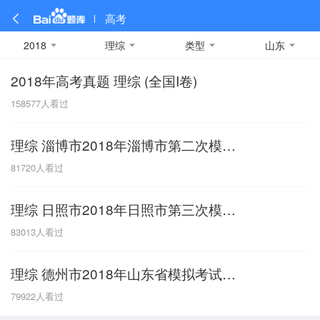
高考
2018
理综
类型
山东
2018年高考真题 理综 (全国I卷)
全部
全部
全部
全部
理科数学
真题卷
2019
文科数学
模拟卷
2018
预测卷
2017
物理
158577
人看过
A
名校卷
2016
化学
2015
生物
2014
理综
2013
文综
安徽
理综 淄博市2018年淄博市第二次模拟考试
数学
英语
语文
政治
B
81720
人看过
历史
地理
英语B卷
英语A卷
北京
理综 日照市2018年日照市第三次模拟考试
技术
C
83013
人看过
重庆
理综 德州市2018年山东省模拟考试一模
F
79922
人看过
福建