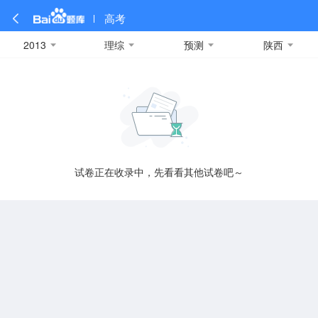
高考
2013
理综
预测
陕西
全部
全部
全部
全部
理科数学
真题卷
2019
文科数学
模拟卷
2018
预测卷
2017
物理
A
名校卷
2016
化学
2015
生物
2014
理综
2013
文综
安徽
数学
英语
语文
政治
B
试卷正在收录中，先看看其他试卷吧～
历史
地理
英语B卷
英语A卷
北京
技术
C
重庆
F
福建