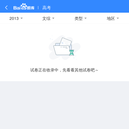
高考
2013
文综
类型
地区
全部
全部
全部
全部
理科数学
真题卷
2019
文科数学
模拟卷
2018
预测卷
2017
物理
A
名校卷
2016
化学
2015
生物
2014
理综
2013
文综
安徽
数学
英语
语文
政治
B
试卷正在收录中，先看看其他试卷吧～
历史
地理
英语B卷
英语A卷
北京
技术
C
重庆
F
福建