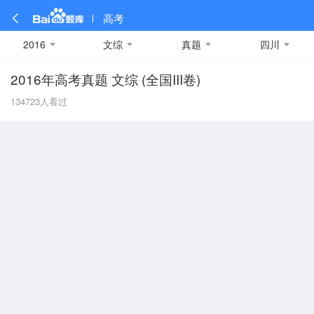
高考
2016
文综
真题
四川
2016年高考真题 文综 (全国III卷)
全部
全部
全部
全部
理科数学
真题卷
2019
文科数学
模拟卷
2018
预测卷
2017
物理
134723
人看过
A
名校卷
2016
化学
2015
生物
2014
理综
2013
文综
安徽
数学
英语
语文
政治
B
历史
地理
英语B卷
英语A卷
北京
技术
C
重庆
F
福建