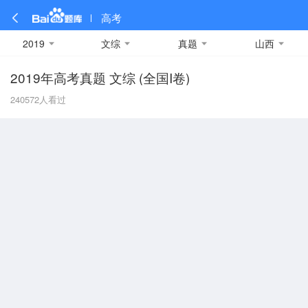
高考
2019
文综
真题
山西
2019年高考真题 文综 (全国I卷)
全部
全部
全部
全部
理科数学
真题卷
2019
文科数学
模拟卷
2018
预测卷
2017
物理
240572
人看过
A
名校卷
2016
化学
2015
生物
2014
理综
2013
文综
安徽
数学
英语
语文
政治
B
历史
地理
英语B卷
英语A卷
北京
技术
C
重庆
F
福建