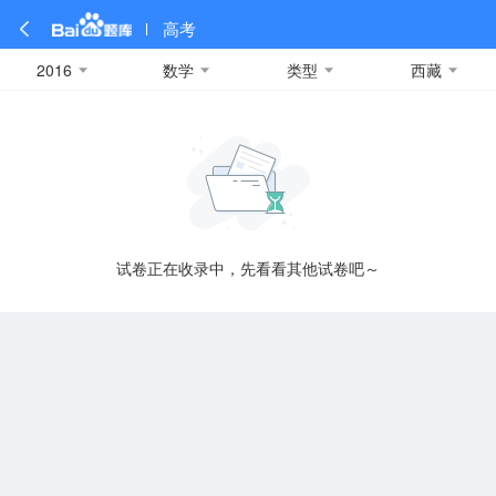
高考
2016
数学
类型
西藏
全部
全部
全部
全部
理科数学
真题卷
2019
文科数学
模拟卷
2018
预测卷
2017
物理
A
名校卷
2016
化学
2015
生物
2014
理综
2013
文综
安徽
数学
英语
语文
政治
B
试卷正在收录中，先看看其他试卷吧～
历史
地理
英语B卷
英语A卷
北京
技术
C
重庆
F
福建