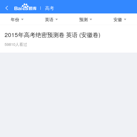
高考
年份
英语
预测
安徽
2015年高考绝密预测卷 英语 (安徽卷)
全部
全部
全部
全部
理科数学
真题卷
2019
文科数学
模拟卷
2018
预测卷
2017
物理
59810
人看过
A
名校卷
2016
化学
2015
生物
2014
理综
2013
文综
安徽
数学
英语
语文
政治
B
历史
地理
英语B卷
英语A卷
北京
技术
C
重庆
F
福建