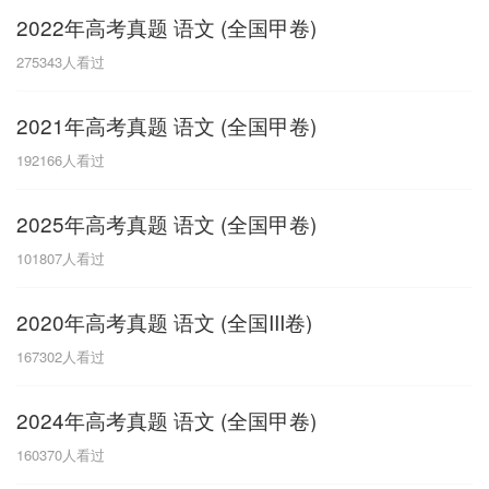
2022年高考真题 语文 (全国甲卷)
G
275343
人看过
广东
广西
贵州
甘肃
H
2021年高考真题 语文 (全国甲卷)
河南
河北
湖南
湖北
192166
人看过
黑龙江
海南
2025年高考真题 语文 (全国甲卷)
J
101807
人看过
江苏
江西
吉林
2020年高考真题 语文 (全国III卷)
L
167302
人看过
辽宁
2024年高考真题 语文 (全国甲卷)
N
160370
人看过
内蒙古
宁夏