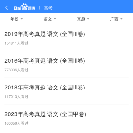
高考
年份
语文
真题
广西
2019年高考真题 语文 (全国III卷)
全部
全部
全部
全部
理科数学
真题卷
2019
文科数学
模拟卷
2018
预测卷
2017
物理
154811
人看过
A
名校卷
2016
化学
2015
生物
2014
理综
2013
文综
安徽
2016年高考真题 语文 (全国III卷)
数学
英语
语文
政治
B
778006
人看过
历史
地理
英语B卷
英语A卷
北京
2018年高考真题 语文 (全国III卷)
技术
C
117013
人看过
重庆
2023年高考真题 语文 (全国甲卷)
F
160056
人看过
福建