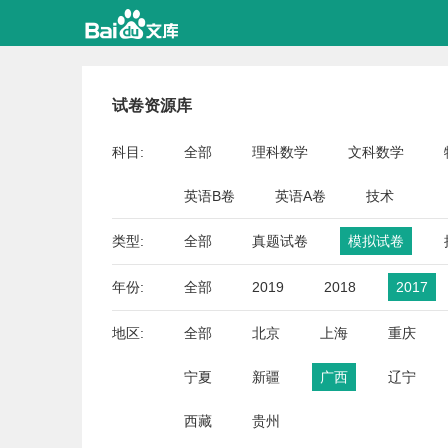
试卷资源库
科目:
全部
理科数学
文科数学
英语B卷
英语A卷
技术
类型:
全部
真题试卷
模拟试卷
年份:
全部
2019
2018
2017
地区:
全部
北京
上海
重庆
宁夏
新疆
广西
辽宁
西藏
贵州