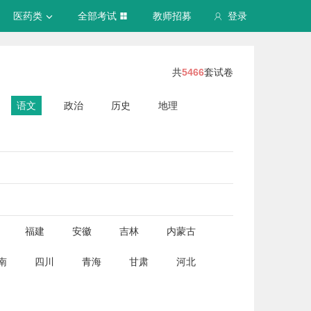
医药类
全部考试
教师招募
登录
共
5466
套试卷
语文
政治
历史
地理
福建
安徽
吉林
内蒙古
南
四川
青海
甘肃
河北