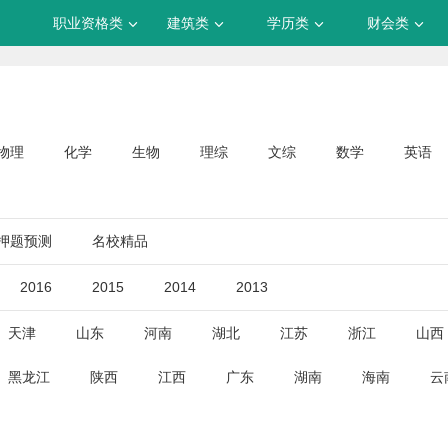
职业资格类
建筑类
学历类
财会类
物理
化学
生物
理综
文综
数学
英语
押题预测
名校精品
2016
2015
2014
2013
天津
山东
河南
湖北
江苏
浙江
山西
黑龙江
陕西
江西
广东
湖南
海南
云