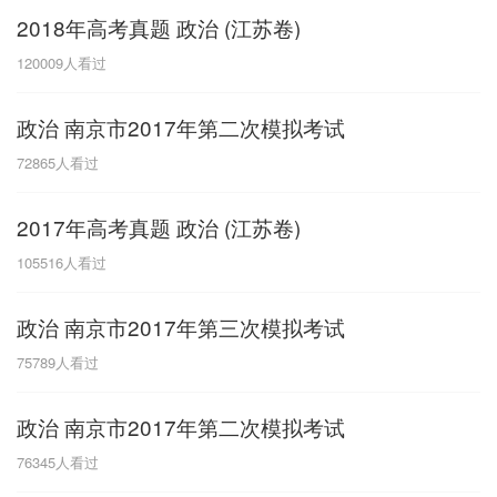
2018年高考真题 政治 (江苏卷)
G
120009
人看过
广东
广西
贵州
甘肃
H
政治 南京市2017年第二次模拟考试
河南
河北
湖南
湖北
72865
人看过
黑龙江
海南
2017年高考真题 政治 (江苏卷)
J
105516
人看过
江苏
江西
吉林
政治 南京市2017年第三次模拟考试
L
75789
人看过
辽宁
政治 南京市2017年第二次模拟考试
N
76345
人看过
内蒙古
宁夏