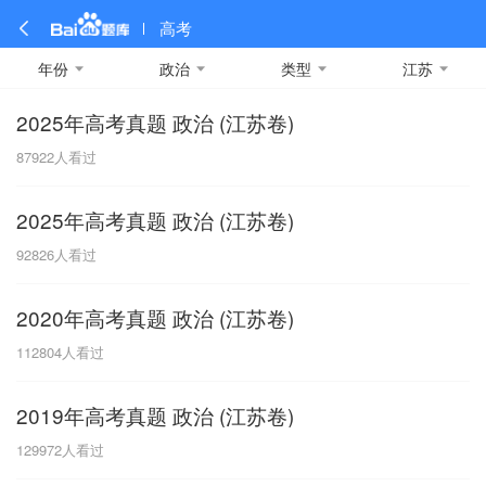
高考
年份
政治
类型
江苏
2025年高考真题 政治 (江苏卷)
全部
全部
全部
全部
理科数学
真题卷
2019
文科数学
模拟卷
2018
预测卷
2017
物理
87922
人看过
A
名校卷
2016
化学
2015
生物
2014
理综
2013
文综
安徽
2025年高考真题 政治 (江苏卷)
数学
英语
语文
政治
B
92826
人看过
历史
地理
英语B卷
英语A卷
北京
2020年高考真题 政治 (江苏卷)
技术
C
112804
人看过
重庆
2019年高考真题 政治 (江苏卷)
F
129972
人看过
福建