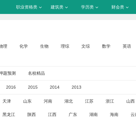
职业资格类
建筑类
学历类
财会类
物理
化学
生物
理综
文综
数学
英语
押题预测
名校精品
2016
2015
2014
2013
天津
山东
河南
湖北
江苏
浙江
山西
黑龙江
陕西
江西
广东
湖南
海南
云