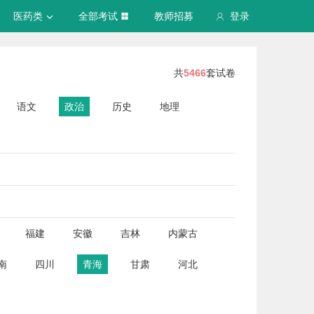
医药类
全部考试
教师招募
登录
共
5466
套试卷
语文
政治
历史
地理
福建
安徽
吉林
内蒙古
南
四川
青海
甘肃
河北