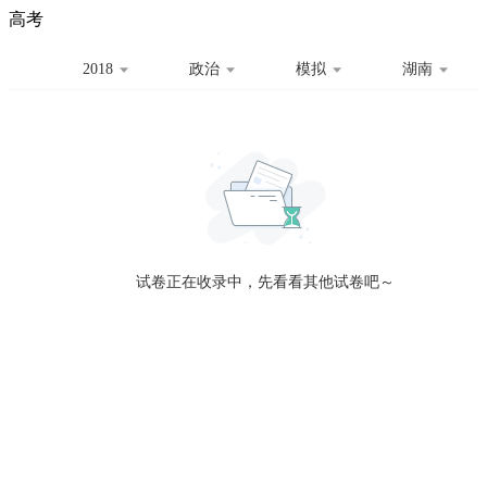
高考
2018
政治
模拟
湖南
全部
全部
全部
理科数学
真题卷
2019
文科数学
模拟卷
2018
预测卷
2017
物理
全部
名校卷
2016
化学
2015
生物
2014
理综
2013
文综
A
数学
英语
语文
政治
安徽
试卷正在收录中，先看看其他试卷吧～
历史
地理
英语B卷
英语A卷
技术
B
北京
C