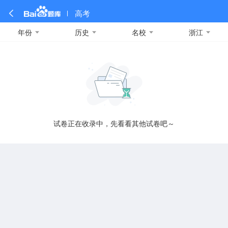
高考
年份
历史
名校
浙江
全部
全部
全部
全部
理科数学
真题卷
2019
文科数学
模拟卷
2018
预测卷
2017
物理
A
名校卷
2016
化学
2015
生物
2014
理综
2013
文综
安徽
数学
英语
语文
政治
B
试卷正在收录中，先看看其他试卷吧～
历史
地理
英语B卷
英语A卷
北京
技术
C
重庆
F
福建