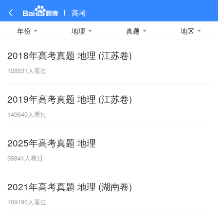
高考
年份
地理
真题
地区
2018年高考真题 地理 (江苏卷)
全部
全部
全部
全部
理科数学
真题卷
2019
文科数学
模拟卷
2018
预测卷
2017
物理
128531
人看过
A
名校卷
2016
化学
2015
生物
2014
理综
2013
文综
安徽
2019年高考真题 地理 (江苏卷)
数学
英语
语文
政治
B
149640
人看过
历史
地理
英语B卷
英语A卷
北京
2025年高考真题 地理
技术
C
93841
人看过
重庆
2021年高考真题 地理 (湖南卷)
F
109190
人看过
福建