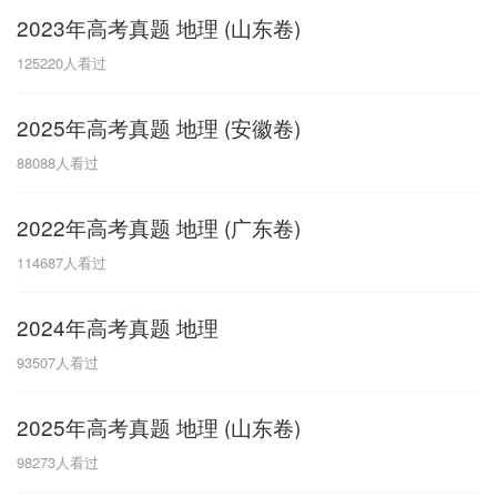
2023年高考真题 地理 (山东卷)
G
125220
人看过
广东
广西
贵州
甘肃
H
2025年高考真题 地理 (安徽卷)
河南
河北
湖南
湖北
88088
人看过
黑龙江
海南
2022年高考真题 地理 (广东卷)
J
114687
人看过
江苏
江西
吉林
2024年高考真题 地理
L
93507
人看过
辽宁
2025年高考真题 地理 (山东卷)
N
98273
人看过
内蒙古
宁夏