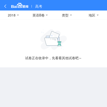
高考
2018
英语B卷
类型
地区
全部
全部
全部
全部
理科数学
真题卷
2019
文科数学
模拟卷
2018
预测卷
2017
物理
A
名校卷
2016
化学
2015
生物
2014
理综
2013
文综
安徽
数学
英语
语文
政治
B
试卷正在收录中，先看看其他试卷吧～
历史
地理
英语B卷
英语A卷
北京
技术
C
重庆
F
福建