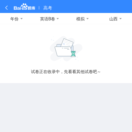
高考
年份
英语B卷
模拟
山西
全部
全部
全部
全部
理科数学
真题卷
2019
文科数学
模拟卷
2018
预测卷
2017
物理
A
名校卷
2016
化学
2015
生物
2014
理综
2013
文综
安徽
数学
英语
语文
政治
B
试卷正在收录中，先看看其他试卷吧～
历史
地理
英语B卷
英语A卷
北京
技术
C
重庆
F
福建