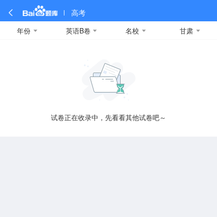
高考
年份
英语B卷
名校
甘肃
全部
全部
全部
全部
理科数学
真题卷
2019
文科数学
模拟卷
2018
预测卷
2017
物理
A
名校卷
2016
化学
2015
生物
2014
理综
2013
文综
安徽
数学
英语
语文
政治
B
试卷正在收录中，先看看其他试卷吧～
历史
地理
英语B卷
英语A卷
北京
技术
C
重庆
F
福建