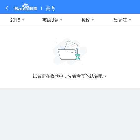
高考
2015
英语B卷
名校
黑龙江
全部
全部
全部
全部
理科数学
真题卷
2019
文科数学
模拟卷
2018
预测卷
2017
物理
A
名校卷
2016
化学
2015
生物
2014
理综
2013
文综
安徽
数学
英语
语文
政治
B
试卷正在收录中，先看看其他试卷吧～
历史
地理
英语B卷
英语A卷
北京
技术
C
重庆
F
福建