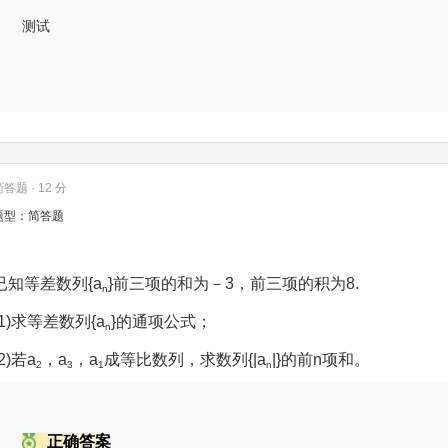
测试
答题 · 12 分
题型：简答题
已知等差数列{a
}前三项的和为－3，前三项的积为8.
n
(1)求等差数列{a
}的通项公式；
n
(2)若a
，a
，a
成等比数列，求数列{|a
|}的前n项和。
2
3
1
n
正确答案