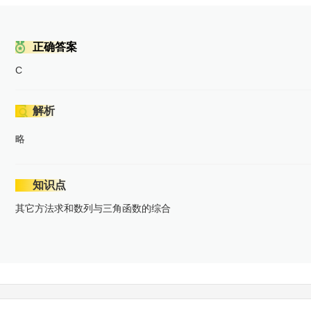
正确答案
C
解析
略
知识点
其它方法求和
数列与三角函数的综合