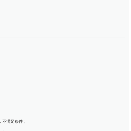
列，不满足条件；