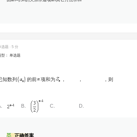
选题 · 5 分
题型： 单选题
已知数列
的前
项和为
，
，
，则
A
B
C
D
正确答案