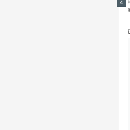
4
填
|