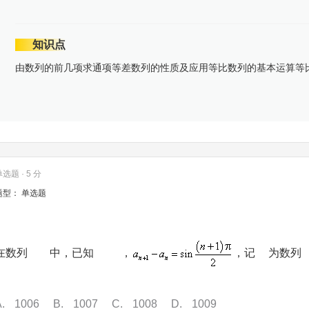
知识点
由数列的前几项求通项
等差数列的性质及应用
等比数列的基本运算
等
选题 · 5 分
题型： 单选题
在数列
中，已知
，
，记
为数列
A
1006
B
1007
C
1008
D
1009