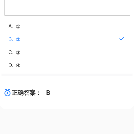
A
①
B
②
C
③
D
④
正确答案：
B