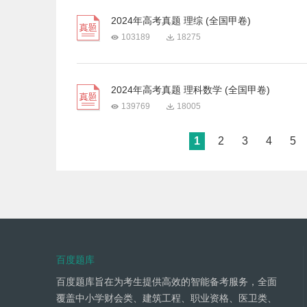
2024年高考真题 理综 (全国甲卷)
103189
18275
2024年高考真题 理科数学 (全国甲卷)
139769
18005
1
2
3
4
5
百度题库
百度题库旨在为考生提供高效的智能备考服务，全面
覆盖中小学财会类、建筑工程、职业资格、医卫类、