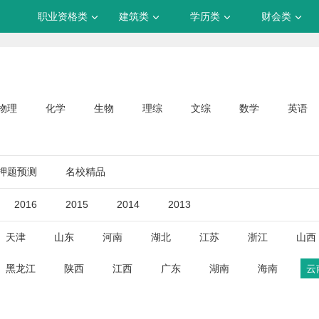
职业资格类
建筑类
学历类
财会类
物理
化学
生物
理综
文综
数学
英语
押题预测
名校精品
2016
2015
2014
2013
天津
山东
河南
湖北
江苏
浙江
山西
黑龙江
陕西
江西
广东
湖南
海南
云