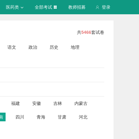
医药类
全部考试
教师招募
登录
共
5466
套试卷
语文
政治
历史
地理
福建
安徽
吉林
内蒙古
南
四川
青海
甘肃
河北