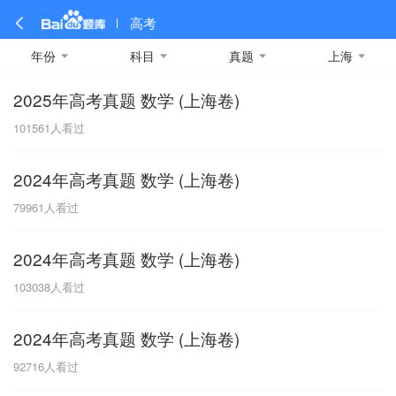
高考
年份
科目
真题
上海
2025年高考真题 数学 (上海卷)
全部
全部
全部
全部
理科数学
真题卷
2019
文科数学
模拟卷
2018
预测卷
2017
物理
101561
人看过
A
名校卷
2016
化学
2015
生物
2014
理综
2013
文综
安徽
2024年高考真题 数学 (上海卷)
数学
英语
语文
政治
B
79961
人看过
历史
地理
英语B卷
英语A卷
北京
2024年高考真题 数学 (上海卷)
技术
C
103038
人看过
重庆
2024年高考真题 数学 (上海卷)
F
92716
人看过
福建