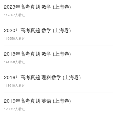
2023年高考真题 数学 (上海卷)
G
117567
人看过
广东
广西
贵州
甘肃
H
2020年高考真题 数学 (上海卷)
河南
河北
湖南
湖北
116550
人看过
黑龙江
海南
2018年高考真题 数学 (上海卷)
J
141758
人看过
江苏
江西
吉林
2016年高考真题 理科数学 (上海卷)
L
118610
人看过
辽宁
2016年高考真题 英语 (上海卷)
N
120327
人看过
内蒙古
宁夏