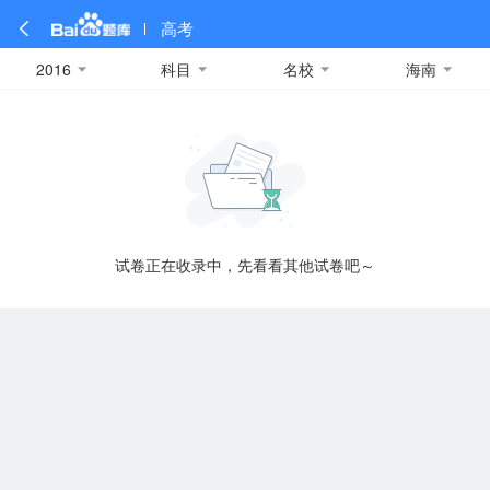
高考
2016
科目
名校
海南
全部
全部
全部
全部
理科数学
真题卷
2019
文科数学
模拟卷
2018
预测卷
2017
物理
A
名校卷
2016
化学
2015
生物
2014
理综
2013
文综
安徽
数学
英语
语文
政治
B
试卷正在收录中，先看看其他试卷吧～
历史
地理
英语B卷
英语A卷
北京
技术
C
重庆
F
福建