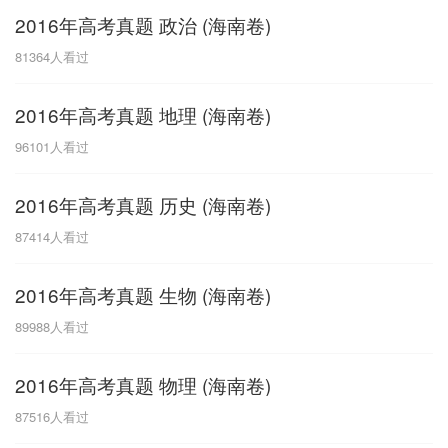
2016年高考真题 政治 (海南卷)
G
81364
人看过
广东
广西
贵州
甘肃
H
2016年高考真题 地理 (海南卷)
河南
河北
湖南
湖北
96101
人看过
黑龙江
海南
2016年高考真题 历史 (海南卷)
J
87414
人看过
江苏
江西
吉林
2016年高考真题 生物 (海南卷)
L
89988
人看过
辽宁
2016年高考真题 物理 (海南卷)
N
87516
人看过
内蒙古
宁夏