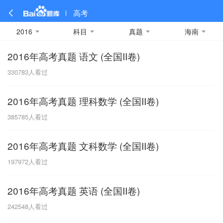
高考
2016
科目
真题
海南
2016年高考真题 语文 (全国II卷)
全部
全部
全部
全部
理科数学
真题卷
2019
文科数学
模拟卷
2018
预测卷
2017
物理
330783
人看过
A
名校卷
2016
化学
2015
生物
2014
理综
2013
文综
安徽
2016年高考真题 理科数学 (全国II卷)
数学
英语
语文
政治
B
385785
人看过
历史
地理
英语B卷
英语A卷
北京
2016年高考真题 文科数学 (全国II卷)
技术
C
197972
人看过
重庆
2016年高考真题 英语 (全国II卷)
F
242548
人看过
福建