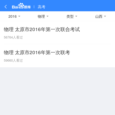
高考
2016
物理
类型
山西
物理 太原市2016年第一次联合考试
全部
全部
全部
全部
理科数学
真题卷
2019
文科数学
模拟卷
2018
预测卷
2017
物理
56764
人看过
A
名校卷
2016
化学
2015
生物
2014
理综
2013
文综
安徽
物理 太原市2016年第一次联考
数学
英语
语文
政治
B
59660
人看过
历史
地理
英语B卷
英语A卷
北京
技术
C
重庆
F
福建