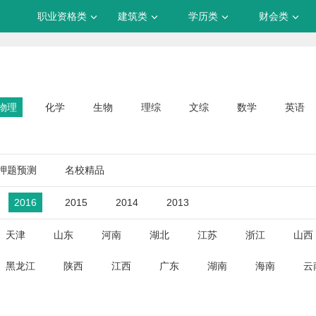
职业资格类
建筑类
学历类
财会类
物理
化学
生物
理综
文综
数学
英语
押题预测
名校精品
2016
2015
2014
2013
天津
山东
河南
湖北
江苏
浙江
山西
黑龙江
陕西
江西
广东
湖南
海南
云