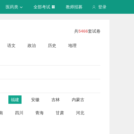
医药类
全部考试
教师招募
登录
共
5466
套试卷
语文
政治
历史
地理
福建
安徽
吉林
内蒙古
南
四川
青海
甘肃
河北