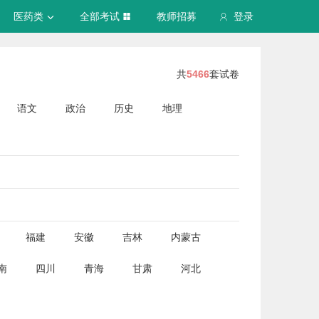
医药类
全部考试
教师招募
登录
共
5466
套试卷
语文
政治
历史
地理
福建
安徽
吉林
内蒙古
南
四川
青海
甘肃
河北