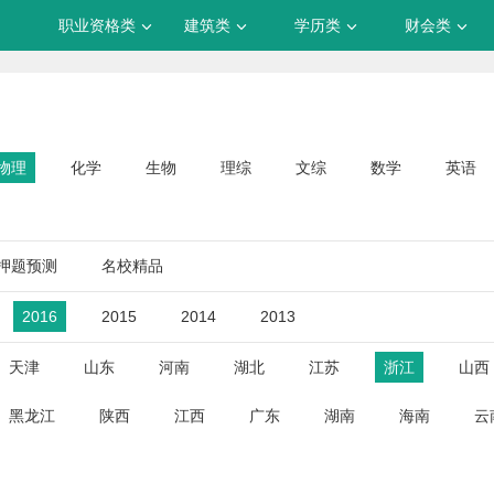
职业资格类
建筑类
学历类
财会类
物理
化学
生物
理综
文综
数学
英语
押题预测
名校精品
2016
2015
2014
2013
天津
山东
河南
湖北
江苏
浙江
山西
黑龙江
陕西
江西
广东
湖南
海南
云