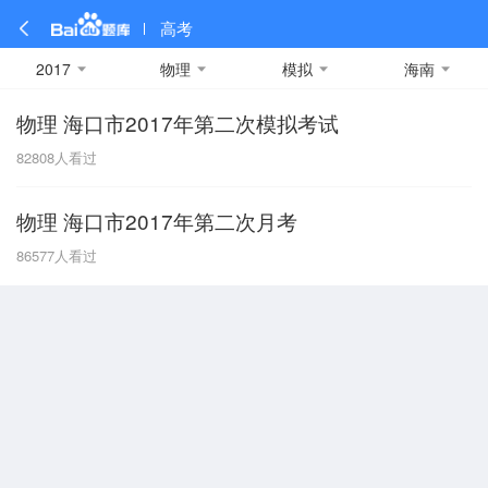
高考
2017
物理
模拟
海南
物理 海口市2017年第二次模拟考试
全部
全部
全部
全部
理科数学
真题卷
2019
文科数学
模拟卷
2018
预测卷
2017
物理
82808
人看过
A
名校卷
2016
化学
2015
生物
2014
理综
2013
文综
安徽
物理 海口市2017年第二次月考
数学
英语
语文
政治
B
86577
人看过
历史
地理
英语B卷
英语A卷
北京
技术
C
重庆
F
福建