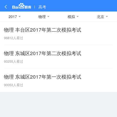
高考
2017
物理
模拟
北京
物理 丰台区2017年第二次模拟考试
全部
全部
全部
全部
理科数学
真题卷
2019
文科数学
模拟卷
2018
预测卷
2017
物理
96812
人看过
A
名校卷
2016
化学
2015
生物
2014
理综
2013
文综
安徽
物理 东城区2017年第二次模拟考试
数学
英语
语文
政治
B
93255
人看过
历史
地理
英语B卷
英语A卷
北京
物理 东城区2017年第一次模拟考试
技术
C
90053
人看过
重庆
F
福建