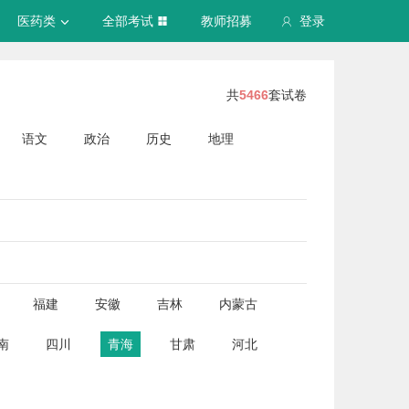
医药类
全部考试
教师招募
登录
共
5466
套试卷
语文
政治
历史
地理
福建
安徽
吉林
内蒙古
南
四川
青海
甘肃
河北