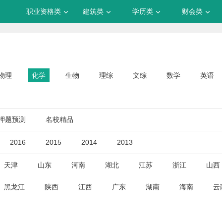
职业资格类
建筑类
学历类
财会类
物理
化学
生物
理综
文综
数学
英语
押题预测
名校精品
2016
2015
2014
2013
天津
山东
河南
湖北
江苏
浙江
山西
黑龙江
陕西
江西
广东
湖南
海南
云