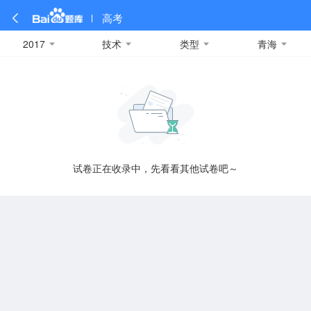
高考
2017
技术
类型
青海
全部
全部
全部
全部
理科数学
真题卷
2019
文科数学
模拟卷
2018
预测卷
2017
物理
A
名校卷
2016
化学
2015
生物
2014
理综
2013
文综
安徽
数学
英语
语文
政治
B
试卷正在收录中，先看看其他试卷吧～
历史
地理
英语B卷
英语A卷
北京
技术
C
重庆
F
福建