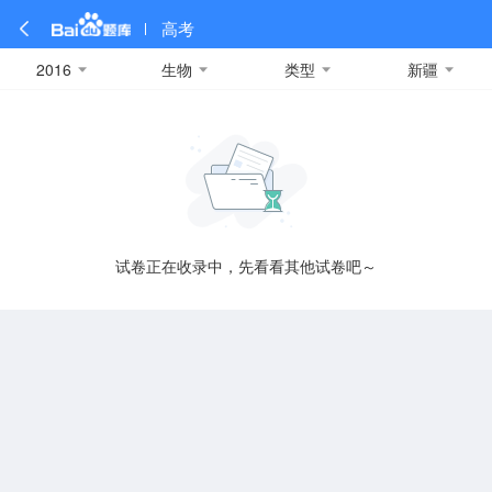
高考
2016
生物
类型
新疆
全部
全部
全部
全部
理科数学
真题卷
2019
文科数学
模拟卷
2018
预测卷
2017
物理
A
名校卷
2016
化学
2015
生物
2014
理综
2013
文综
安徽
数学
英语
语文
政治
B
试卷正在收录中，先看看其他试卷吧～
历史
地理
英语B卷
英语A卷
北京
技术
C
重庆
F
福建