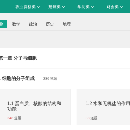
职业资格类
建筑类
学历类
财会类
物
数学
政治
历史
地理
第一章 分子与细胞
1 细胞的分子组成
286 试题
1.1 蛋白质、核酸的结构和
1.2 水和无机盐的作
功能
248
道题
38
道题