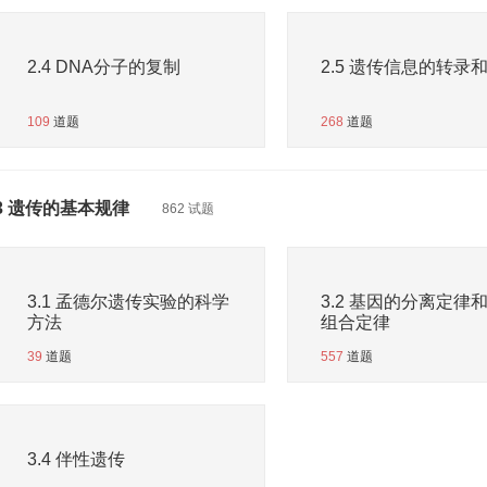
2.4 DNA分子的复制
2.5 遗传信息的转录
109
道题
268
道题
3 遗传的基本规律
862 试题
3.1 孟德尔遗传实验的科学
3.2 基因的分离定律
方法
组合定律
39
道题
557
道题
3.4 伴性遗传