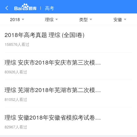
高考
2018
理综
类型
安徽
2018年高考真题 理综 (全国I卷)
全部
全部
全部
全部
理科数学
真题卷
2019
文科数学
模拟卷
2018
预测卷
2017
物理
158576
人看过
A
名校卷
2016
化学
2015
生物
2014
理综
2013
文综
安徽
理综 安庆市2018年安庆市第三次模拟考试
数学
英语
语文
政治
B
83926
人看过
历史
地理
英语B卷
英语A卷
北京
理综 芜湖市2018年芜湖市第二次模拟考试
技术
C
81052
人看过
重庆
理综 安徽2018年安徽省模拟考试卷一模
F
82967
人看过
福建