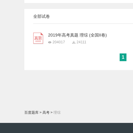
全部试卷
2019年高考真题 理综 (全国II卷)
204017
24111
1
百度题库
>
高考
>
理综