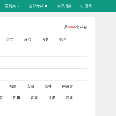
医药类
全部考试
教师招募
登录
共
5466
套试卷
语文
政治
历史
地理
福建
安徽
吉林
内蒙古
南
四川
青海
甘肃
河北