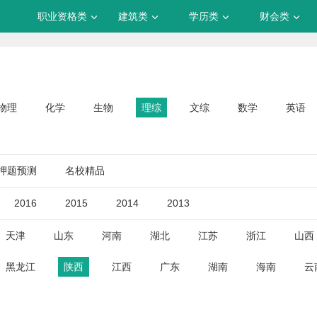
职业资格类
建筑类
学历类
财会类
物理
化学
生物
理综
文综
数学
英语
押题预测
名校精品
2016
2015
2014
2013
天津
山东
河南
湖北
江苏
浙江
山西
黑龙江
陕西
江西
广东
湖南
海南
云