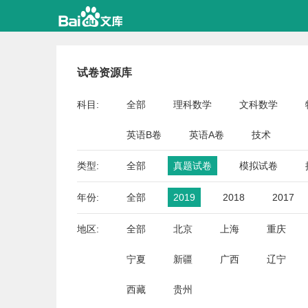
试卷资源库
科目:
全部
理科数学
文科数学
英语B卷
英语A卷
技术
类型:
全部
真题试卷
模拟试卷
年份:
全部
2019
2018
2017
地区:
全部
北京
上海
重庆
宁夏
新疆
广西
辽宁
西藏
贵州