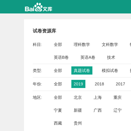
试卷资源库
科目:
全部
理科数学
文科数学
英语B卷
英语A卷
技术
类型:
全部
真题试卷
模拟试卷
年份:
全部
2019
2018
2017
地区:
全部
北京
上海
重庆
宁夏
新疆
广西
辽宁
西藏
贵州