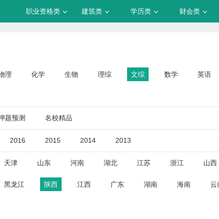
职业资格类
建筑类
学历类
财会类
物理
化学
生物
理综
文综
数学
英语
押题预测
名校精品
2016
2015
2014
2013
天津
山东
河南
湖北
江苏
浙江
山西
黑龙江
陕西
江西
广东
湖南
海南
云