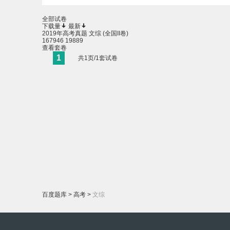
全部试卷
下载量
最新
2019年高考真题 文综 (全国II卷)
167946
19889
查看套卷
1
共1页/1套试卷
百度题库
>
高考
>
文综