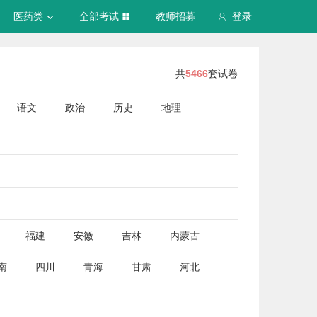
医药类
全部考试
教师招募
登录
共
5466
套试卷
语文
政治
历史
地理
福建
安徽
吉林
内蒙古
南
四川
青海
甘肃
河北