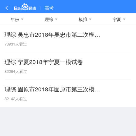
高考
年份
理综
模拟
宁夏
理综 吴忠市2018年吴忠市第二次模拟考试
全部
全部
全部
全部
理科数学
真题卷
2019
文科数学
模拟卷
2018
预测卷
2017
物理
73931
人看过
A
名校卷
2016
化学
2015
生物
2014
理综
2013
文综
安徽
理综 宁夏2018年宁夏一模试卷
数学
英语
语文
政治
B
82264
人看过
历史
地理
英语B卷
英语A卷
北京
理综 固原市2018年固原市第三次模拟考试
技术
C
82142
人看过
重庆
F
福建