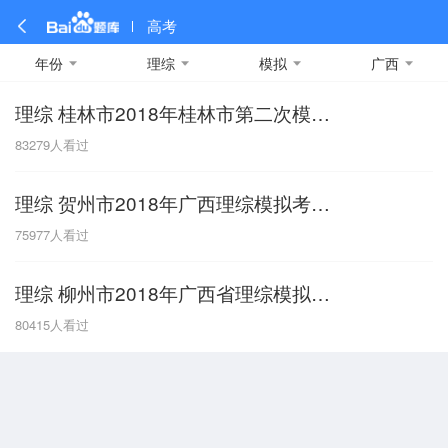
高考
年份
理综
模拟
广西
理综 桂林市2018年桂林市第二次模拟考试
全部
全部
全部
全部
理科数学
真题卷
2019
文科数学
模拟卷
2018
预测卷
2017
物理
83279
人看过
A
名校卷
2016
化学
2015
生物
2014
理综
2013
文综
安徽
理综 贺州市2018年广西理综模拟考试卷三模
数学
英语
语文
政治
B
75977
人看过
历史
地理
英语B卷
英语A卷
北京
理综 柳州市2018年广西省理综模拟考试卷一模
技术
C
80415
人看过
重庆
F
福建