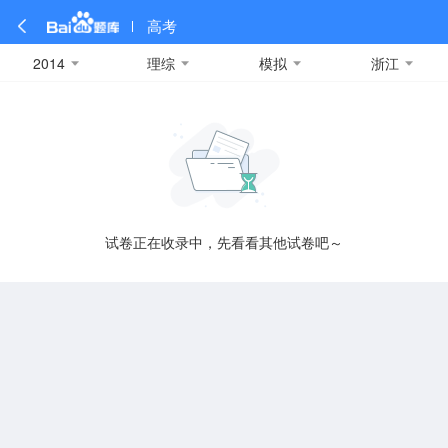
高考
2014
理综
模拟
浙江
全部
全部
全部
全部
理科数学
真题卷
2019
文科数学
模拟卷
2018
预测卷
2017
物理
A
名校卷
2016
化学
2015
生物
2014
理综
2013
文综
安徽
数学
英语
语文
政治
B
试卷正在收录中，先看看其他试卷吧～
历史
地理
英语B卷
英语A卷
北京
技术
C
重庆
F
福建