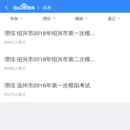
高考
年份
理综
模拟
浙江
理综 绍兴市2018年绍兴市第一次模拟考试
全部
全部
全部
全部
理科数学
真题卷
2019
文科数学
模拟卷
2018
预测卷
2017
物理
80657
人看过
A
名校卷
2016
化学
2015
生物
2014
理综
2013
文综
安徽
理综 绍兴市2018年绍兴市第二次模拟考试
数学
英语
语文
政治
B
85942
人看过
历史
地理
英语B卷
英语A卷
北京
理综 温州市2016年第一次模拟考试
技术
C
61675
人看过
重庆
F
福建